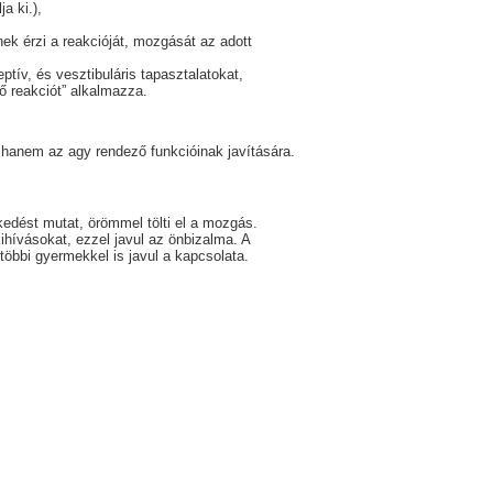
a ki.),
ek érzi a reakcióját, mozgását az adott
ceptív, és vesztibuláris tapasztalatokat,
lő reakciót” alkalmazza.
, hanem az agy rendező funkcióinak javítására.
kedést mutat, örömmel tölti el a mozgás.
ihívásokat, ezzel javul az önbizalma. A
öbbi gyermekkel is javul a kapcsolata.