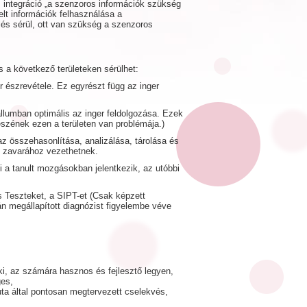
 integráció „a szenzoros információk szükség
elt információk felhasználása a
és sérül, ott van szükség a szenzoros
s a következő területeken sérülhet:
evétele. Ez egyrészt függ az inger
ban optimális az inger feldolgozása. Ezek
észének ezen a területen van problémája.)
 összehasonlítása, analizálása, tárolása és
s zavarához vezethetnek.
tanult mozgásokban jelentkezik, az utóbbi
s Teszteket, a SIPT-et (Csak képzett
n megállapított diagnózist figyelembe véve
ki, az számára hasznos és fejlesztő legyen,
ges,
uta által pontosan megtervezett cselekvés,