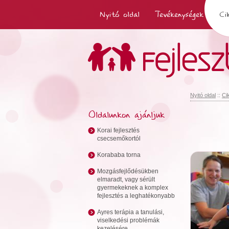
Nyitó oldal
Tevékenységek
Ci
Nyitó oldal
::
Ci
Oldalunkon ajánljuk
Korai fejlesztés
csecsemőkortól
Korababa torna
Mozgásfejlődésükben
elmaradt, vagy sérült
gyermekeknek a komplex
fejlesztés a leghatékonyabb
Ayres terápia a tanulási,
viselkedési problémák
kezelésére