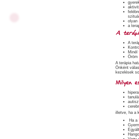
gyerek
aktivi
felébr
szituá
olyan 
a tera
A terápi
A terá
Kontro
Minél 
Öröm 
A terápia ha
Önként válasz
kezelések so
Milyen e
hipera
tanulá
autis
cerebr
illetve, ha a
Ha a 
Gyerme
Egyál
Hango
Vagy 