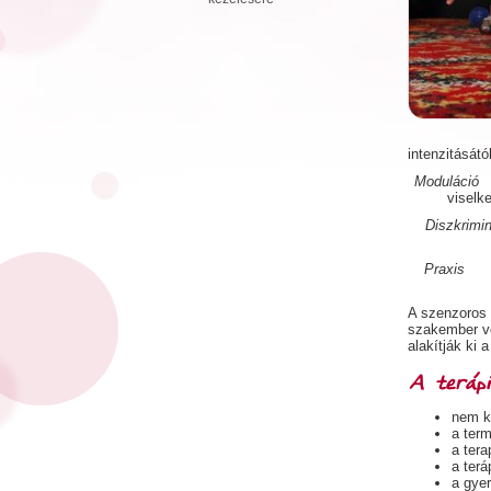
intenzitását
Moduláció
„
viselk
Diszkrimi
Praxi
A szenzoros 
szakember vé
alakítják ki a
A terápi
nem k
a term
a tera
a terá
a gye