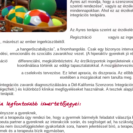
Ayres azt mondja, hogy a szenzoros
szerinti rendezése”, vagyis az érzék
mindennapokban. Ahol ez az érzékel
integrációs terápiára.
Az Ayres terápia szerint az érzékelé
Regisztráció
vagyis az inger észr
ól, másrészt az ember ingerküszöbétől.
a hangerőszabályzás”, a finomhangolás. Csak egy bizonyos intervallum
edési, emocionális és szociális zavarokhoz vezet. (A hiperaktív gyerekek jó r
náció
differenciálni, megkülönböztetni. Az érzőközpontok ingerületeinek az
koordinálása történik az eddigi tapasztalatokkal. A mozgástervezé
s
a cselekvés tervezése. Ez lehet apraxia, és diszpraxia. Az előbbi a 
esetében a mozgásokat nem tanulta meg.
integrációs zavarok diagnosztizálására a Dél-Kalifornia Szenzoros Integráció
gezheti.) és különböző klinikai megfigyeléseket használnak. A tesztek alapjá
 terápiát.
a legfontosabb ismertetőjegyei:
ényszer a gyereknek,
et a terapeuta úgy rendezi be, hogy a gyermek bármelyik feladatot választja 
peuta partner a gyereknek az interakciók során, és segítséget ad, ha szüksé
pia nem összefüggéstelen gyakorlatok sora, hanem jelentéssel bíró, a terape
rmek és a terapeuta bízik egymásban,