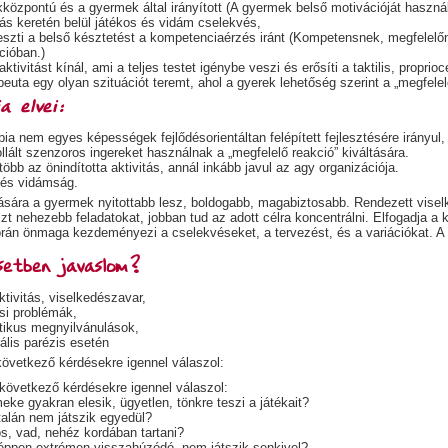
központú és a gyermek által irányított (A gyermek belső motivációját használj
tás keretén belül játékos és vidám cselekvés,
eszti a belső késztetést a kompetenciaérzés iránt (Kompetensnek, megfelelőn
cióban.)
aktivitást kínál, ami a teljes testet igénybe veszi és erősíti a taktilis, proprio
peuta egy olyan szituációt teremt, ahol a gyerek lehetőség szerint a „megfele
a elvei:
pia nem egyes képességek fejlődésorientáltan felépített fejlesztésére irányul
llált szenzoros ingereket használnak a „megfelelő reakció” kiváltására.
több az önindította aktivitás, annál inkább javul az agy organizációja.
és vidámság.
tására a gyermek nyitottabb lesz, boldogabb, magabiztosabb. Rendezett visel
t nehezebb feladatokat, jobban tud az adott célra koncentrálni. Elfogadja a k
rán önmaga kezdeményezi a cselekvéseket, a tervezést, és a variációkat. A t
setben javaslom?
ktivitás, viselkedészavar,
si problémák,
ztikus megnyilvánulások,
ális parézis esetén
 következő kérdésekre igennel válaszol:
következő kérdésekre igennel válaszol:
ke gyakran elesik, ügyetlen, tönkre teszi a játékait?
talán nem játszik egyedül?
s, vad, nehéz kordában tartani?
éppen extrémen visszahúzódó, nem játszik senkivel?