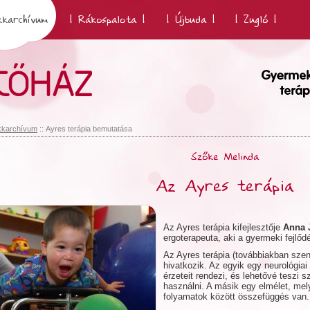
kkarchívum
| Rákospalota |
| Újbuda |
| Zugló |
kkarchívum
:: Ayres terápia bemutatása
Szőke Melinda
Az Ayres terápia
Az Ayres terápia kifejlesztője
Anna 
ergoterapeuta, aki a gyermeki fejlő
Az Ayres terápia (továbbiakban szenz
hivatkozik. Az egyik egy neurológiai
érzeteit rendezi, és lehetővé teszi 
használni. A másik egy elmélet, mely
folyamatok között összefüggés van.