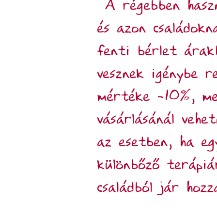
A régebben haszn
és azon családokn
fenti bérlet árak
vesznek igénybe r
mértéke -10%, me
vásárlásánál vehe
az esetben, ha eg
különbőző terápiá
családból jár hozz