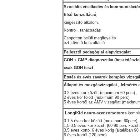
Szociális viselkedés és kommunikáció:
Első konzultáció
,
kiegészítő alkalom.
Kontroll, tanácsadás
Csoporton belüli megfigyelés
ezt követő konzultáció
Fejlesztő pedagógiai alapvizsgálat
GOH + GMP diagnosztika (beszédészlel
csak GOH teszt
Etetés és evés zavarok komplex vizsgál
Állapot és mozgásvizsgálat , felmérés 
0-2 éves kor között (maximum 60 perc) ,
2 éves kor fölött (maximum 90 perc)
5 éves kortól az ÁMV vizsgálat (maximum
LongiKid neuro-szenzomotoros
komple
0-1,5 éves kor között (maximum 60perc),
1,5-3,5 éves kor között (60-90 perc között
3,5 éves kortól 6 éves korig (általában 90 
6 éves kortól (120 perc)