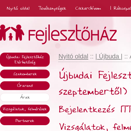
Nyitó oldal
Tevékenységek
Cikkarchívum
| Rákospa
Nyitó oldal
::
| Újbuda |
::
Újbudai Fejlesztőház
Elérhetőség
Újbudai Fejles
Szakemberek
Órarend
szeptembertől)
Árak
Bejelentkezés IT
Vizsgálatok, felmérések
Partnerek
Vizsgálatok, felm