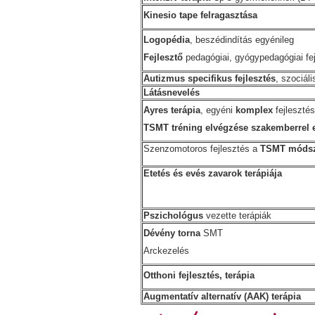
Kinesio tape felragasztása
Logopédia
, beszédindítás egyénileg
Fejlesztő
pedagógiai, gyógypedagógiai fej
Autizmus specifikus fejlesztés
, szociál
Látásnevelés
Ayres terápia
, egyéni
komplex
fejlesztés
TSMT tréning elvégzése szakemberrel 
Szenzomotoros fejlesztés a
TSMT móds
Etetés és evés zavarok terápiája
Pszichológus
vezette terápiák
Dévény torna
SMT
Arckezelés
Otthoni fejlesztés, terápia
Augmentatív alternatív (AAK) terápia