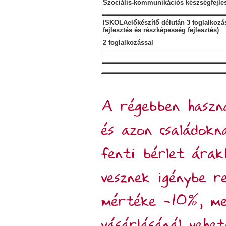
Szociális-kommunikációs készségfejle
ISKOLAelőkészítő délután 3 foglalkozá
fejlesztés és részképesség fejlesztés)
2 foglalkozással
A régebben haszná
és azon családokn
fenti bérlet árak
vesznek igénybe r
mértéke -10%, me
vásárlásánál vehe