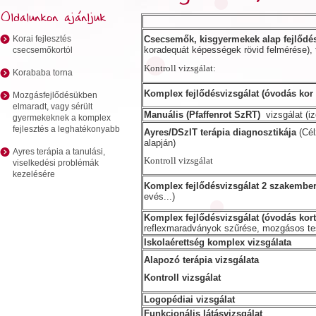
Oldalunkon ajánljuk
Korai fejlesztés
Csecsemők, kisgyermekek alap fejlődés
koradequát képességek rövid felmérése),
csecsemőkortól
Kontroll vizsgálat:
Korababa torna
Komplex fejlődésvizsgálat (óvodás kor a
Mozgásfejlődésükben
elmaradt, vagy sérült
Manuális (Pfaffenrot SzRT)
vizsgálat (i
gyermekeknek a komplex
fejlesztés a leghatékonyabb
Ayres/DSzIT terápia diagnosztikája
(Cél
alapján)
Ayres terápia a tanulási,
Kontroll vizsgálat
viselkedési problémák
kezelésére
Komplex fejlődésvizsgálat 2 szakembe
evés...)
Komplex fejlődésvizsgálat (óvodás kort
reflexmaradványok szűrése, mozgásos te
Iskolaérettség komplex vizsgálata
Alapozó terápia vizsgálata
Kontroll vizsgálat
Logopédiai vizsgálat
Funkcionális látásvizsgálat