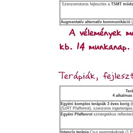
Szenzomotoros fejlesztés a
TSMT móds
Augmentatív alternatív kommunikáció
(
A vélemények me
kb. 14 munkanap.
Terápiák, fejlesz
Terá
4 alkalmas 
Egyéni komplex terápiák 3 éves korig
(
(SzRT Pfaffenrot), szenzoros ingerterápia.
Egyéni Pfaffenrot
szinergetikus reflext
Intenzív terápia
Cp-s gyermekeknek (1 Pf