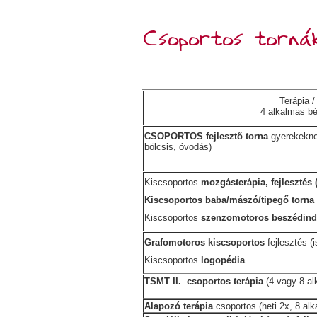
Csoportos tornák
Terápia /
4 alkalmas bé
CSOPORTOS fejlesztő torna
gyerekekne
bölcsis, óvodás)
Kiscsoportos
mozgásterápia, fejlesztés 
Kiscsoportos baba/mászó/tipegő torna
Kiscsoportos
szenzomotoros beszédind
Grafomotoros kiscsoportos
fejlesztés (
Kiscsoportos
logopédia
TSMT II. csoportos terápia
(4 vagy 8 al
Alapozó terápia
csoportos (heti 2x, 8 alk